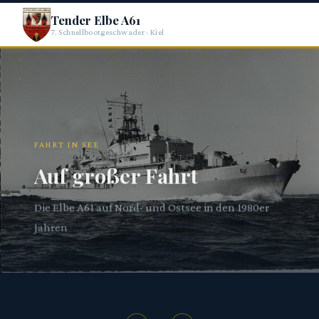
Tender Elbe A61
7. Schnellbootgeschwader · Kiel
FAHRT IN SEE
Auf großer Fahrt
Die Elbe A61 auf Nord- und Ostsee in den 1980er
Erinnerungen an meine Dienstzeit beim 7.
Jahren
Schnellbootgeschwader